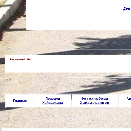
Дев
______________________________
Рекламный блог:
___________________________
Пейзажи
Фотоальбомы
А
Главная
Хайдаркана
Хайдарканцев