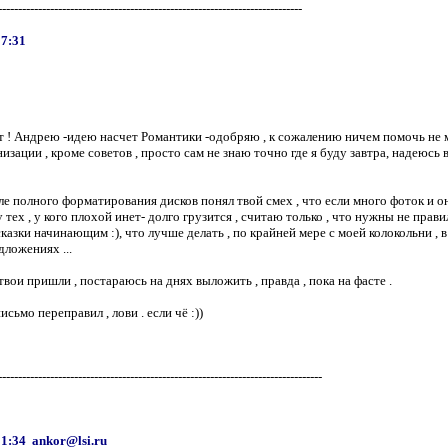
----------------------------------------------------------------------------
17:31
 ! Андрею -идею насчет Романтики -одобряю , к сожалению ничем помочь не 
низации , кроме советов , просто сам не знаю точно где я буду завтра, надеюсь
е полного форматирования дисков понял твой смех , что если много фоток и 
у тех , у кого плохой инет- долго грузится , считаю только , что нужны не прави
казки начинающим :), что лучше делать , по крайней мере с моей колокольни , 
дложениях ...
твои пришли , постараюсь на днях выложить , правда , пока на фасте .
исьмо переправил , лови . если чё :))
---------------------------------------------------------------------------------
21:34 ankor@lsi.ru