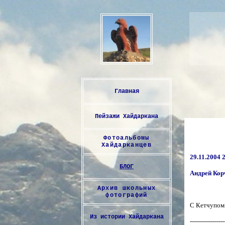
Главная
Пейзажи Хайдаркана
Фотоальбомы
Хайдарканцев
29.11.2004 
БЛОГ
Андрей Кор
Архив
школьных
фотографий
С Кетчупом п
Из истории
Хайдаркана
-----------------