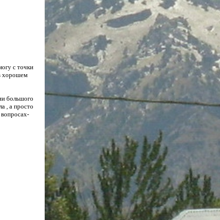
могу с точки
 в хорошем
они большого
ла , а просто
в вопросах-