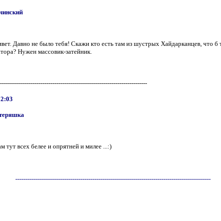
чинский
вет. Давно не было тебя! Скажи кто есть там из шустрых Хайдарканцев, что б 
атора? Нужен массовик-затейник.
---------------------------------------------------------------------------
22:03
теряшка
м тут всех белее и опрятней и милее ...:)
---------------------------------------------------------------------------------------------------