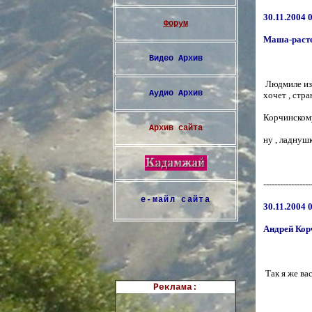
30.11.2004 
Форум
Маша-раст
Видео
Aрхив
Людмиле из 
Аудио
Архив
хочет , стра
Корчинскому
Архив сайта
ну , ладнушк
-----------------
е-майл сайта
30.11.2004 
Андрей Кор
Так я же вас
Реклама: