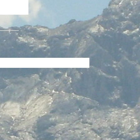
________