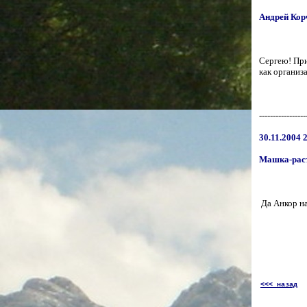
Андрей Кор
Сергею! При
как организ
-----------------
30.11.2004 
Машка-рас
Да Анкор на
<<<
назад