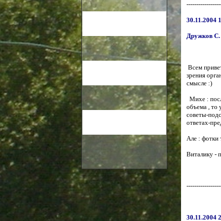
-----------------
30.11.2004 
Дружков С.
Всем привет
зрения орга
смысле :)
Михе : посл
объема , то 
советы-подс
ответах-пре
Але : фотки 
Виталику - п
-----------------
30.11.2004 