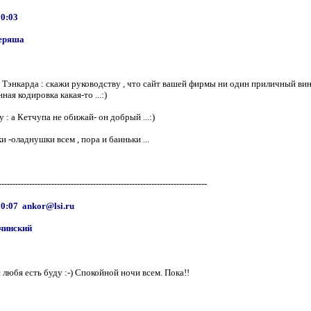
00:03
еряша
Тэнкарда : скажи руководству , что сайт вашей фирмы ни один приличный вин
нная кодировка какая-то ...:)
 : а Кетчупа не обижай- он добрый ...:)
и -оладнушки всем , пора и баиньки ...
---------------------------------------------------------------------------
00:07 ankor@lsi.ru
чинский
 любя есть буду :-) Спокойной ночи всем. Пока!!