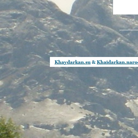
_______